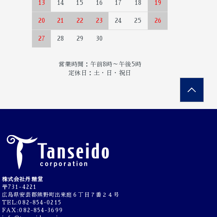
13
14
15
16
17
18
19
20
21
22
23
24
25
26
27
28
29
30
営業時間：午前8時～午後5時
定休日：土・日・祝日
株式会社丹精堂
〒731-4221
広島県安芸郡熊野町出来庭６丁目７番２４号
TEL:082-854-0215
FAX:082-854-3699