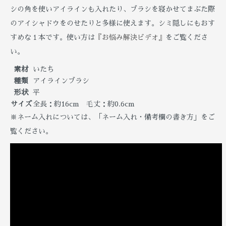
シの角を使いアイラインも入れたり、ブラシを寝かせてまぶた際
のアイシャドウをのせたりと多様に使えます。シミ隠しにもおす
すめな１本です。使い方は
『お悩み解決ビデオ』
をご覧くださ
い。
素材
いたち
種類
アイラインブラシ
形状
平
サイズ
全長：約16cm 毛丈：約0.6cm
※ネーム入れについては、「ネーム入れ・備考欄の書き方」をご
覧ください。