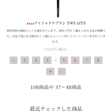
アイシャドウブラシ YWS 12TS
美容学校の教材としても使われています。斜めで平たく揃えられた毛先が特徴で
す。毛先で気になる部分のシミ隠しにトントン叩いてコンシーラーをのせていき
ます。
5,610円(税込)
<
1
2
3
4
5
6
7
8
9
>
108商品中 37～48商品
最近チェックした商品